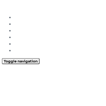
Home
Über uns
Tischlerei
Beerdigungsinstitut
Holzvertrieb
Kontakt
Toggle navigation