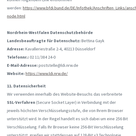
werden:
https://www.bfdi.bund.de/DE/Infothek/Anschriften_Links/anschr
node.html
Nordrhein-Westfalen Datenschutzbehörde
Landesbeauftragte für Datenschutz:
Bettina Gayk
Adresse:
Kavalleriestraße 2-4, 40213 Düsseldorf
Telefonnr.:
02 11/384 24-0
E-Mail-Adresse:
poststelle@ldi.nrw.de
Website:
https://www.ldi.nrw.de/
11. Datensicherheit
Wir verwenden innerhalb des Website-Besuchs das verbreitete
SSL-Verfahren
(Secure Socket Layer) in Verbindung mit der
jeweils höchsten Verschlüsselungsstufe, die von Ihrem Browser
unterstützt wird. In der Regel handelt es sich dabei um eine 256 Bit
Verschlüsselung. Falls Ihr Browser keine 256-Bit Verschlüsselung
unterstützt, greifen wir stattdessen auf 128-Bit v3 Technologie